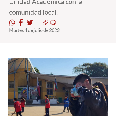
Unidad Académica con la
comunidad local.
Estudiantes
Académicos
Martes 4 de julio de 2023
Funcionarios
Alumni
English