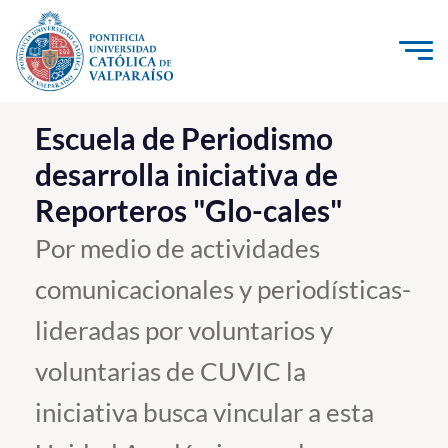
Click acá para ir directamente al contenido
La Universidad
Escuela de Periodismo
desarrolla iniciativa de
Investigación, Creación e Innovación
Reporteros "Glo-cales"
PUCV Internacional
Vinculación con el Medio
Por medio de actividades
comunicacionales y periodísticas-
Admisión
lideradas por voluntarios y
Pregrado
voluntarias de CUVIC la
Postgrado
iniciativa busca vincular a esta
Formación Continua