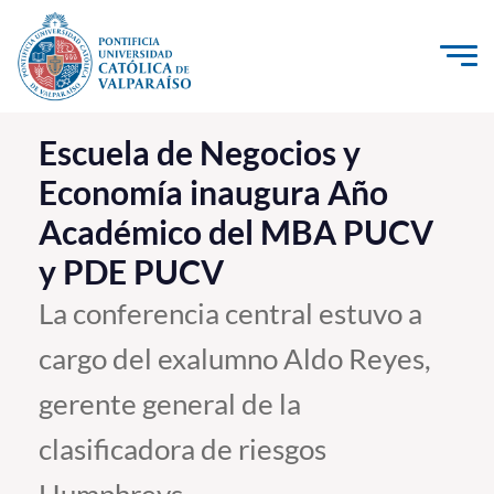
Click acá para ir directamente al contenido
La Universidad
Escuela de Negocios y
Economía inaugura Año
Investigación, Creación e Innovación
Académico del MBA PUCV
PUCV Internacional
y PDE PUCV
Vinculación con el Medio
La conferencia central estuvo a
Admisión
cargo del exalumno Aldo Reyes,
Pregrado
gerente general de la
Postgrado
clasificadora de riesgos
Formación Continua