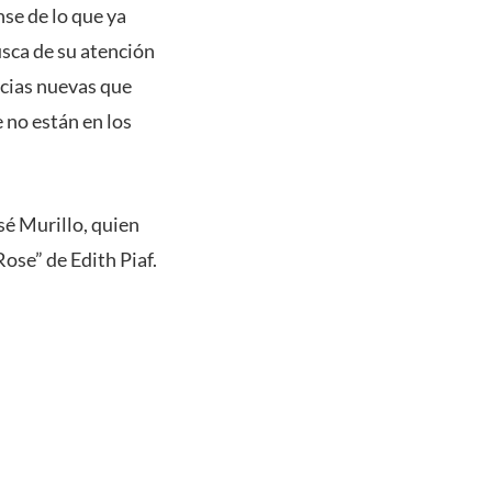
se de lo que ya
usca de su atención
ncias nuevas que
 no están en los
sé Murillo, quien
Rose” de Edith Piaf.