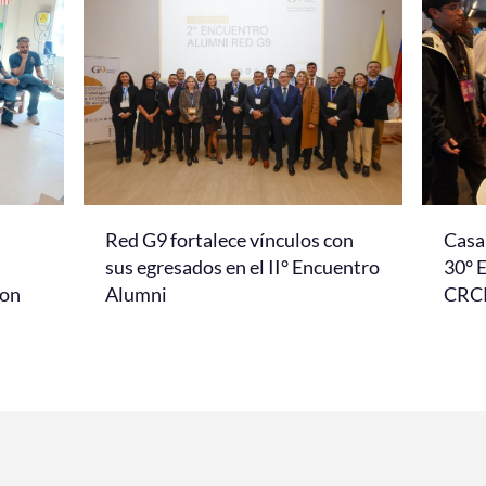
Red G9 fortalece vínculos con
Casa 
l
sus egresados en el II° Encuentro
30° 
con
Alumni
CRC