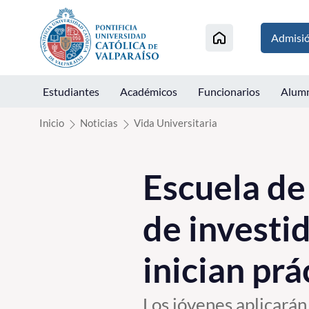
Click acá para ir directamente al contenido
Admisi
Estudiantes
Académicos
Funcionarios
Alum
Inicio
Noticias
Vida Universitaria
Escuela de
de investi
inician prá
Los jóvenes aplicarán