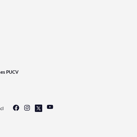
nes PUCV
cl