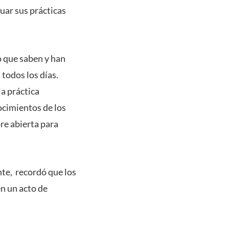
uar sus prácticas
lo que saben y han
todos los días.
la práctica
ocimientos de los
re abierta para
nte, recordó que los
en un acto de