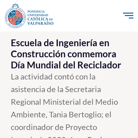
Click acá para ir directamente al contenido
La Universidad
Escuela de Ingeniería en
Construcción conmemora
Investigación, Creación e Innovación
Día Mundial del Reciclador
PUCV Internacional
Vinculación con el Medio
La actividad contó con la
asistencia de la Secretaria
Admisión
Regional Ministerial del Medio
Pregrado
Ambiente, Tania Bertoglio; el
Postgrado
coordinador de Proyecto
Formación Continua