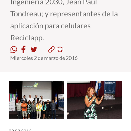
Ingeniería 2030, Jean Paul
Tondreau; y representantes de la
Estudiantes
aplicación para celulares
Académicos
Reciclapp.
Funcionarios
Alumni
Miercoles 2 de marzo de 2016
English