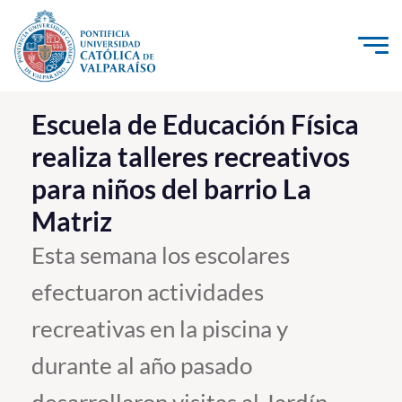
Click acá para ir directamente al contenido
La Universidad
Escuela de Educación Física
realiza talleres recreativos
Investigación, Creación e Innovación
para niños del barrio La
PUCV Internacional
Matriz
Vinculación con el Medio
Esta semana los escolares
Admisión
efectuaron actividades
Pregrado
recreativas en la piscina y
Postgrado
durante al año pasado
Formación Continua