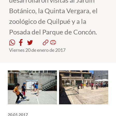
desarrollaron visitas al Jardín
Botánico, la Quinta Vergara, el
Estudiantes
zoológico de Quilpué y a la
Académicos
Posada del Parque de Concón.
Funcionarios
Alumni
Viernes 20 de enero de 2017
English
20.01.2017