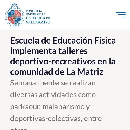
Click acá para ir directamente al contenido
La Universidad
Escuela de Educación Física
implementa talleres
Investigación, Creación e Innovación
deportivo-recreativos en la
PUCV Internacional
comunidad de La Matriz
Vinculación con el Medio
Semanalmente se realizan
Admisión
diversas actividades como
Pregrado
parkaour, malabarismo y
Postgrado
deportivas-colectivas, entre
Formación Continua