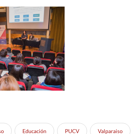
so
Educación
PUCV
Valparaiso