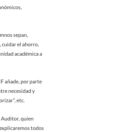
conómicos,
lumnos sepan,
cuidar el ahorro,
a unidad académica a
IF añade, por parte
ntre necesidad y
rizar”, etc.
 Auditor, quien
 explicaremos todos