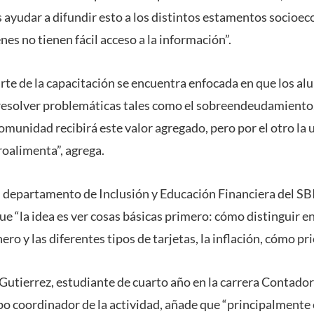
s ayudar a difundir esto a los distintos estamentos socioe
es no tienen fácil acceso a la información”.
rte de la capacitación se encuentra enfocada en que los a
esolver problemáticas tales como el sobreendeudamiento, 
 comunidad recibirá este valor agregado, pero por el otro l
roalimenta”, agrega.
el departamento de Inclusión y Educación Financiera del SB
que “la idea es ver cosas básicas primero: cómo distinguir e
nero y las diferentes tipos de tarjetas, la inflación, cómo prio
utierrez, estudiante de cuarto año en la carrera Contador
po coordinador de la actividad, añade que “principalmente