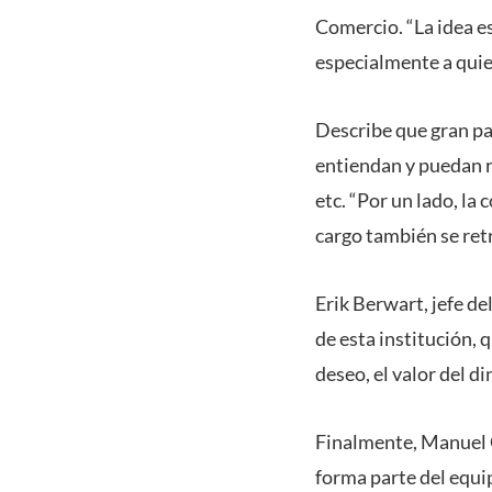
Comercio. “La idea e
especialmente a quien
Describe que gran pa
entiendan y puedan r
etc. “Por un lado, la
cargo también se ret
Erik Berwart, jefe d
de esta institución, 
deseo, el valor del di
Finalmente, Manuel G
forma parte del equi