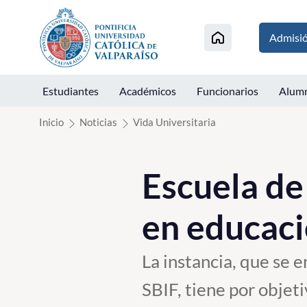
Click acá para ir directamente al contenido
Admisi
Estudiantes
Académicos
Funcionarios
Alum
Inicio
Noticias
Vida Universitaria
Escuela de
en educaci
La instancia, que se 
SBIF, tiene por objet