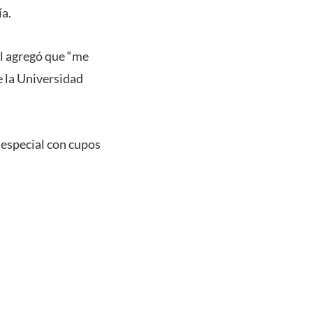
ía.
el agregó que “me
e la Universidad
 especial con cupos