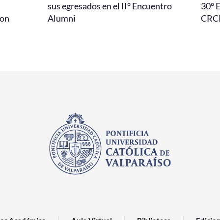
l
sus egresados en el II° Encuentro
30° 
con
Alumni
CRC