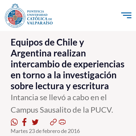
Click acá para ir directamente al contenido
La Universidad
Equipos de Chile y
Argentina realizan
Investigación, Creación e Innovación
intercambio de experiencias
PUCV Internacional
en torno a la investigación
Vinculación con el Medio
sobre lectura y escritura
Admisión
Intancia se llevó a cabo en el
Campus Sausalito de la PUCV.
Pregrado
Postgrado
Martes 23 de febrero de 2016
Formación Continua