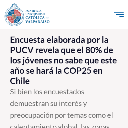
Click acá para ir directamente al contenido
La Universidad
Encuesta elaborada por la
PUCV revela que el 80% de
Investigación, Creación e Innovación
los jóvenes no sabe que este
PUCV Internacional
año se hará la COP25 en
Vinculación con el Medio
Chile
Admisión
Si bien los encuestados
demuestran su interés y
Pregrado
preocupación por temas como el
Postgrado
Formación Continua
calentamiento global, las zonas