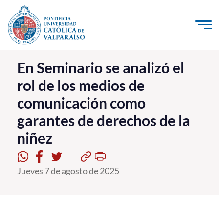
Click acá para ir directamente al contenido
La Universidad
En Seminario se analizó el
rol de los medios de
Investigación, Creación e Innovación
comunicación como
PUCV Internacional
garantes de derechos de la
Vinculación con el Medio
niñez
Admisión
Jueves 7 de agosto de 2025
Pregrado
Postgrado
Formación Continua