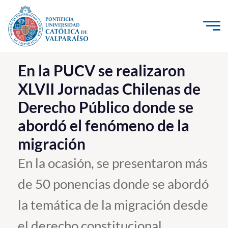
Click acá para ir directamente al contenido
La Universidad
En la PUCV se realizaron
XLVII Jornadas Chilenas de
Investigación, Creación e Innovación
Derecho Público donde se
PUCV Internacional
abordó el fenómeno de la
Vinculación con el Medio
migración
Admisión
En la ocasión, se presentaron más
de 50 ponencias donde se abordó
Pregrado
la temática de la migración desde
Postgrado
Formación Continua
el derecho constitucional,