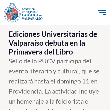
Click acá para ir directamente al contenido
La Universidad
Ediciones Universitarias de
Valparaíso debuta en la
Investigación, Creación e Innovación
Primavera del Libro
PUCV Internacional
Vinculación con el Medio
Sello de la PUCV participa del
evento literario y cultural, que se
Admisión
realizará hasta el domingo 11 en
Pregrado
Providencia. La actividad incluye
Postgrado
un homenaje a la folclorista e
Formación Continua