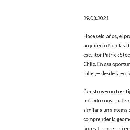
29.03.2021
Hace seis años, el pr
arquitecto Nicolás I
escultor Patrick Stee
Chile. En esa oportu
taller,— desde la em
Construyeron tres ti
método constructivo f
similar a un sistema
comprender la geomet
botes, los asesoró e