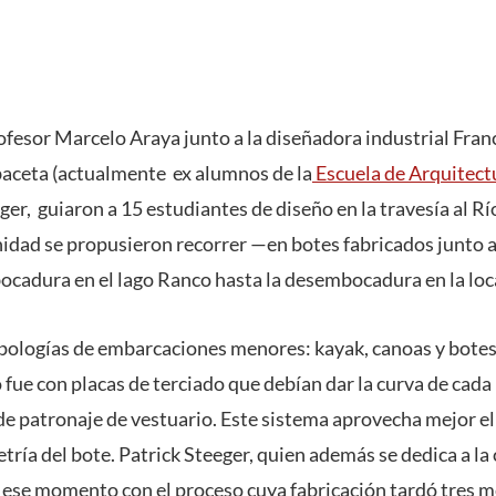
ofesor Marcelo Araya junto a la diseñadora industrial Franc
baceta (actualmente ex alumnos de la
Escuela de Arquitect
ger, guiaron a 15 estudiantes de diseño en la travesía al Rí
nidad se propusieron recorrer —en botes fabricados junto a
bocadura en el lago Ranco hasta la desembocadura en la loc
pologías de embarcaciones menores: kayak, canoas y botes 
ue con placas de terciado que debían dar la curva de cada 
 de patronaje de vestuario. Este sistema aprovecha mejor el
ría del bote. Patrick Steeger, quien además se dedica a la
n ese momento con el proceso cuya fabricación tardó tres m