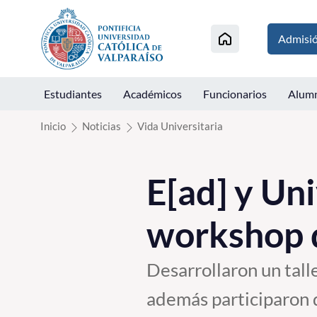
Click acá para ir directamente al contenido
Admisi
Estudiantes
Académicos
Funcionarios
Alum
Inicio
Noticias
Vida Universitaria
E[ad] y Un
workshop 
Desarrollaron un tal
además participaron d