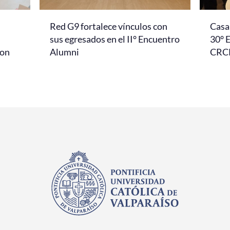
Red G9 fortalece vínculos con
Casa 
l
sus egresados en el II° Encuentro
30° 
con
Alumni
CRC