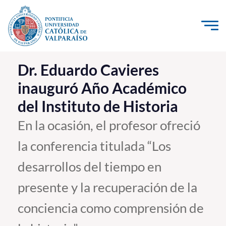
Click acá para ir directamente al contenido
La Universidad
Dr. Eduardo Cavieres
inauguró Año Académico
Investigación, Creación e Innovación
del Instituto de Historia
PUCV Internacional
Vinculación con el Medio
En la ocasión, el profesor ofreció
la conferencia titulada “Los
Admisión
desarrollos del tiempo en
Pregrado
presente y la recuperación de la
Postgrado
conciencia como comprensión de
Formación Continua