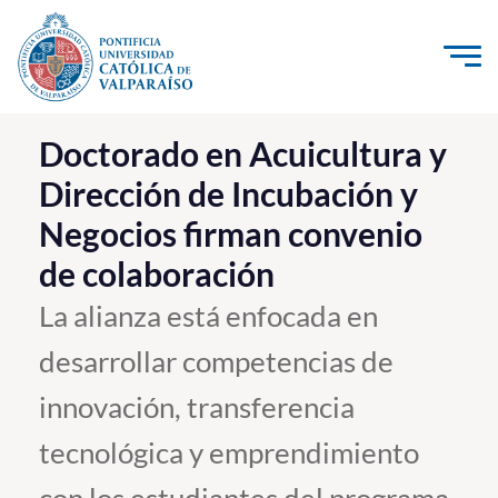
Click acá para ir directamente al contenido
La Universidad
Doctorado en Acuicultura y
Dirección de Incubación y
Investigación, Creación e Innovación
Negocios firman convenio
PUCV Internacional
de colaboración
Vinculación con el Medio
La alianza está enfocada en
Admisión
desarrollar competencias de
Pregrado
innovación, transferencia
Postgrado
tecnológica y emprendimiento
Formación Continua