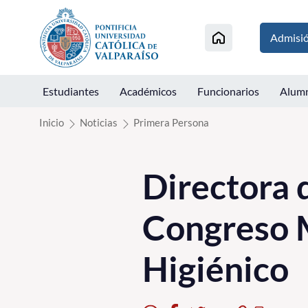
Click acá para ir directamente al contenido
Admisi
Estudiantes
Académicos
Funcionarios
Alum
Inicio
Noticias
Primera Persona
Directora 
Congreso M
Higiénico