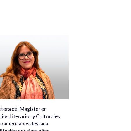
ctora del Magíster en
ios Literarios y Culturales
noamericanos destaca
itación por siete años