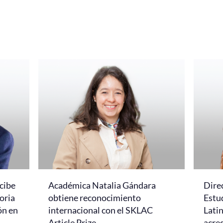
cibe
Académica Natalia Gándara
Dire
oria
obtiene reconocimiento
Estud
ón en
internacional con el SKLAC
Lati
Article Prize
acred