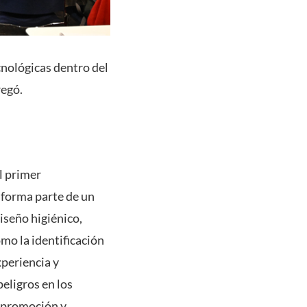
cnológicas dentro del
regó.
l primer
 forma parte de un
iseño higiénico,
mo la identificación
xperiencia y
eligros en los
y promoción y