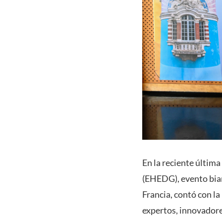
En la reciente últi
(EHEDG), evento bian
Francia, contó con la
expertos, innovadore