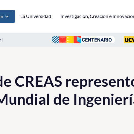
La Universidad
Investigación, Creación e Innovació
ón
ni
de CREAS representó
undial de Ingenierí