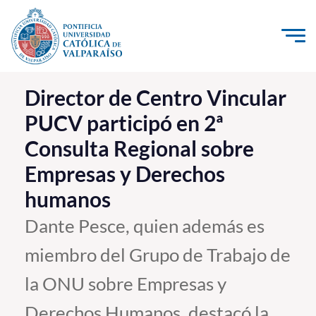
Click acá para ir directamente al contenido
La Universidad
Director de Centro Vincular
PUCV participó en 2ª
Investigación, Creación e Innovación
Consulta Regional sobre
PUCV Internacional
Empresas y Derechos
Vinculación con el Medio
humanos
Admisión
Dante Pesce, quien además es
miembro del Grupo de Trabajo de
Pregrado
la ONU sobre Empresas y
Postgrado
Formación Continua
Derechos Humanos, destacó la