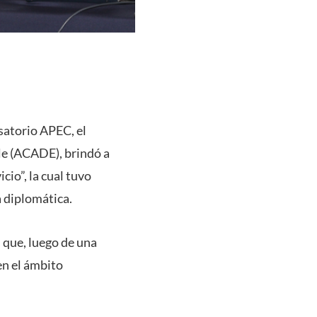
rsatorio APEC, el
le (ACADE), brindó a
cio”, la cual tuvo
a diplomática.
 que, luego de una
en el ámbito