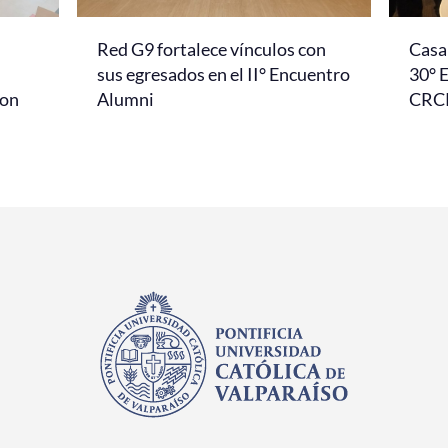
Red G9 fortalece vínculos con
Casa 
l
sus egresados en el II° Encuentro
30° 
con
Alumni
CRC