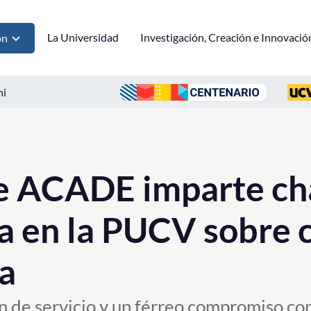
La Universidad
Investigación, Creación e Innovació
ón
ni
e ACADE imparte ch
a en la PUCV sobre 
a
 de servicio y un férreo compromiso con 