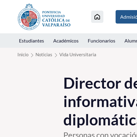
Click acá para ir directamente al contenido
Admisi
Estudiantes
Académicos
Funcionarios
Alum
Inicio
Noticias
Vida Universitaria
Director d
informativ
diplomátic
Personas con vocación