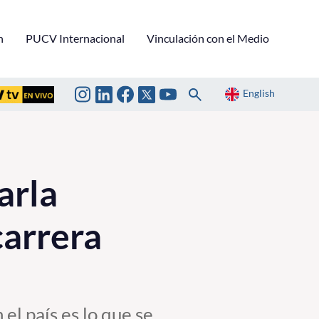
n
PUCV Internacional
Vinculación con el Medio
English
arla
carrera
el país es lo que se