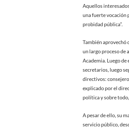
Aquellos interesados
una fuerte vocación p
probidad pública”.
También aprovechó de
un largo proceso de 
Academia. Luego de e
secretarios, luego se
directivos: consejero
explicado por el dire
política y sobre todo
A pesar de ello, su m
servicio público, des