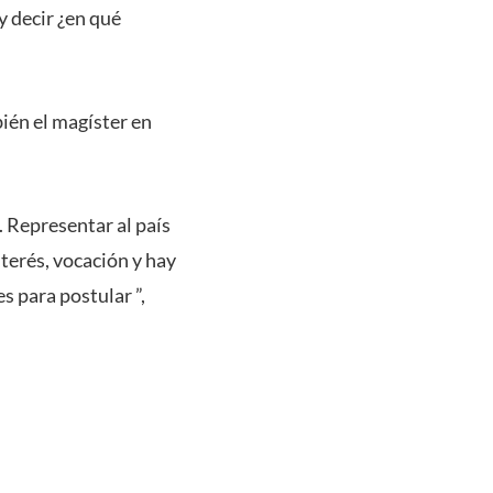
y decir ¿en qué
bién el magíster en
. Representar al país
terés, vocación y hay
s para postular ”,