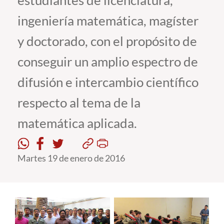
estudiantes de licenciatura,
ingeniería matemática, magíster
Estudiantes
y doctorado, con el propósito de
Académicos
conseguir un amplio espectro de
Funcionarios
difusión e intercambio científico
Alumni
respecto al tema de la
matemática aplicada.
English
Martes 19 de enero de 2016