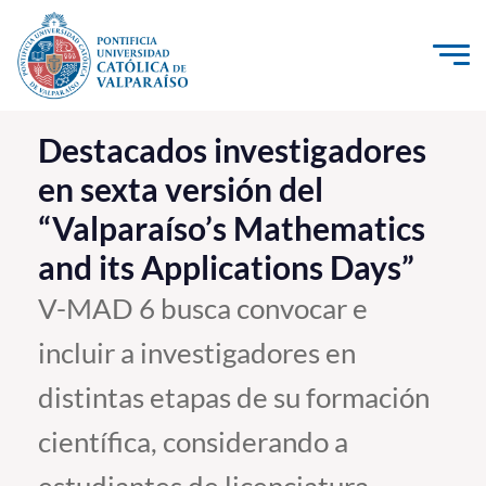
Click acá para ir directamente al contenido
La Universidad
Destacados investigadores
en sexta versión del
Investigación, Creación e Innovación
“Valparaíso’s Mathematics
PUCV Internacional
and its Applications Days”
Vinculación con el Medio
V-MAD 6 busca convocar e
Admisión
incluir a investigadores en
Pregrado
distintas etapas de su formación
Postgrado
científica, considerando a
Formación Continua