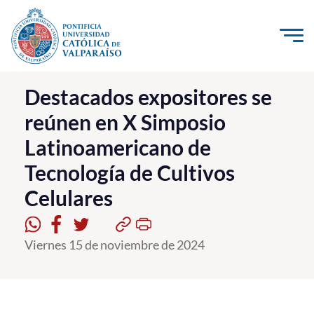
Click acá para ir directamente al contenido
La Universidad
Destacados expositores se
reúnen en X Simposio
Investigación, Creación e Innovación
Latinoamericano de
PUCV Internacional
Tecnología de Cultivos
Vinculación con el Medio
Celulares
Admisión
Viernes 15 de noviembre de 2024
Pregrado
Postgrado
Formación Continua