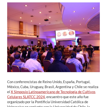
Estudiantes
Académicos
Funcionarios
Alumni
English
Con conferencistas de Reino Unido, España, Portugal,
México, Cuba, Uruguay, Brasil, Argentina y Chile se realiza
el
X Simposio Latinoamericano de Tecnología de Cultivos
Celulares SLATCC 2024
, encuentro que este año fue
organizado por la Pontificia Universidad Católica de
Valparaíso en conjunto con la Universidad de Chile, la