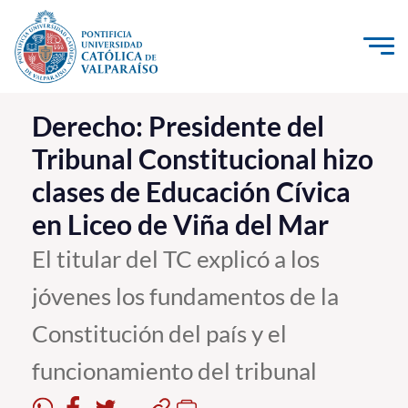
Click acá para ir directamente al contenido
La Universidad
Derecho: Presidente del
Tribunal Constitucional hizo
Investigación, Creación e Innovación
clases de Educación Cívica
PUCV Internacional
en Liceo de Viña del Mar
Vinculación con el Medio
El titular del TC explicó a los
Admisión
jóvenes los fundamentos de la
Pregrado
Constitución del país y el
Postgrado
funcionamiento del tribunal
Formación Continua