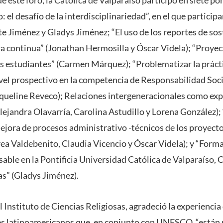
de este foro, la Católica de Valparaíso participó en siete p
: el desafío de la interdisciplinariedad”, en el que particip
e Jiménez y Gladys Jiménez; “El uso de los reportes de sos
a continua” (Jonathan Hermosilla y Óscar Videla); “Proyect
os estudiantes” (Carmen Márquez); “Problematizar la práct
ivel prospectivo en la competencia de Responsabilidad Soci
queline Reveco); Relaciones intergeneracionales como exp
ejandra Olavarría, Carolina Astudillo y Lorena González);
Mejora de procesos administrativo -técnicos de los proyecto
rea Valdebenito, Claudia Vicencio y Óscar Videla); y “Form
ble en la Pontificia Universidad Católica de Valparaíso, 
as” (Gladys Jiménez).
Instituto de Ciencias Religiosas, agradeció la experiencia
res latinoamericanos que, en conjunto con UNESCO, “están