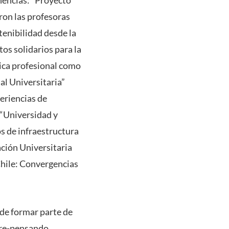
onencias: “Proyecto
aron las profesoras
tenibilidad desde la
os solidarios para la
ica profesional como
al Universitaria”
eriencias de
 “Universidad y
s de infraestructura
ación Universitaria
Chile: Convergencias
 de formar parte de
 re-pensando