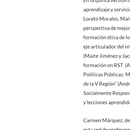
En la quinta versión 
aprendizaje y servicio
Loreto Morales, Mait
perspectiva de mejor
formación ética de l
eje articulador del n
(Maite Jiménez y Jac
formación en RST (Al
Políticas Públicas: 
de la V Región” (And
Socialmente Responsa
y lecciones aprendid
Carmen Márquez, del 
esta red de profeso