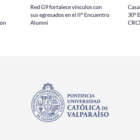
Red G9 fortalece vínculos con
Casa 
l
sus egresados en el II° Encuentro
30° 
con
Alumni
CRC