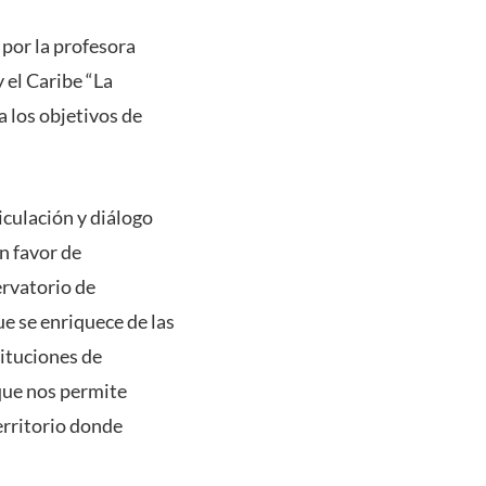
 por la profesora
 el Caribe “La
 los objetivos de
iculación y diálogo
n favor de
ervatorio de
e se enriquece de las
tituciones de
que nos permite
erritorio donde