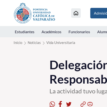
Click acá para ir directamente al contenido
Admisi
Estudiantes
Académicos
Funcionarios
Alum
Inicio
Noticias
Vida Universitaria
Delegación
Responsabi
La actividad tuvo lug