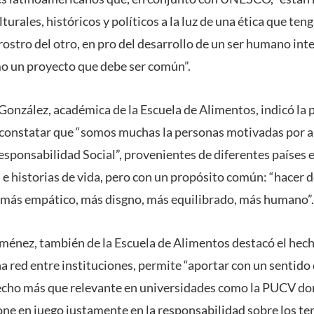
lturales, históricos y políticos a la luz de una ética que te
ostro del otro, en pro del desarrollo de un ser humano inte
o un proyecto que debe ser común”.
González, académica de la Escuela de Alimentos, indicó la p
 constatar que “somos muchas la personas motivadas por ap
esponsabilidad Social”, provenientes de diferentes países e
 e historias de vida, pero con un propósito común: “hacer
 más empático, más disgno, más equilibrado, más humano”.
ménez, también de la Escuela de Alimentos destacó el hech
a red entre instituciones, permite “aportar con un sentido 
hecho más que relevante en universidades como la PUCV do
one en juego justamente en la responsabilidad sobre los ter