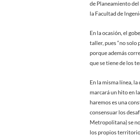
de Planeamiento del 
la Facultad de Ingeni
En la ocasión, el gob
taller, pues “no solo
porque además corres
que se tiene de los t
En la misma línea, l
marcará un hito en la
haremos es una const
consensuar los desa
Metropolitana) se no
los propios territorio