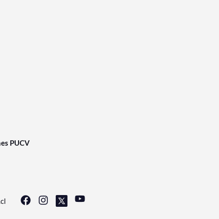
nes PUCV
cl