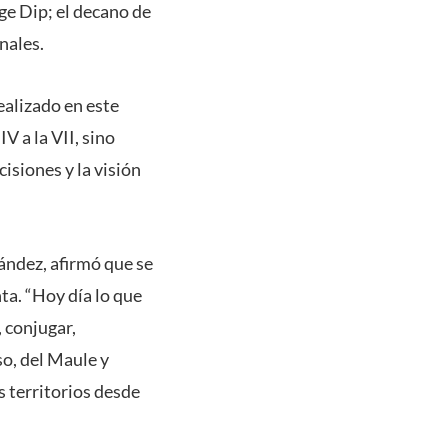
ge Dip; el decano de
nales.
ealizado en este
V a la VII, sino
isiones y la visión
ández, afirmó que se
ta. “Hoy día lo que
 conjugar,
o, del Maule y
 territorios desde