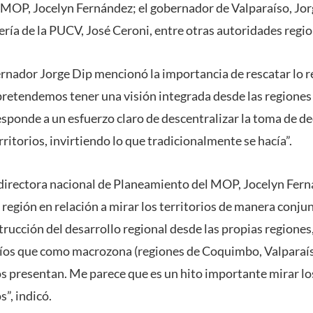
MOP, Jocelyn Fernández; el gobernador de Valparaíso, Jor
ería de la PUCV, José Ceroni, entre otras autoridades regio
ernador Jorge Dip mencionó la importancia de rescatar lo r
 pretendemos tener una visión integrada desde las regiones I
ponde a un esfuerzo claro de descentralizar la toma de dec
erritorios, invirtiendo lo que tradicionalmente se hacía”.
a directora nacional de Planeamiento del MOP, Jocelyn Fern
 región en relación a mirar los territorios de manera conjun
rucción del desarrollo regional desde las propias regiones,
fíos que como macrozona (regiones de Coquimbo, Valparaís
s presentan. Me parece que es un hito importante mirar los
s”, indicó.