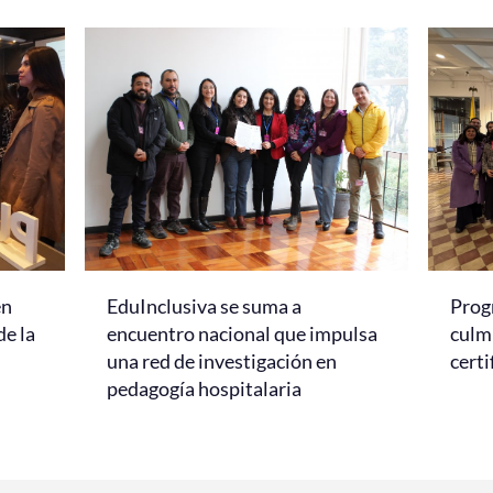
en
EduInclusiva se suma a
Prog
de la
encuentro nacional que impulsa
culmi
una red de investigación en
certi
pedagogía hospitalaria