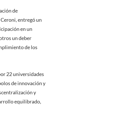
iación de
 Ceroni, entregó un
icipación en un
otros un deber
umplimiento de los
por 22 universidades
 polos de innovación y
scentralización y
arrollo equilibrado,