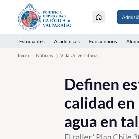
Click acá para ir directamente al contenido
Admisi
Estudiantes
Académicos
Funcionarios
Alum
Inicio
Noticias
Vida Universitaria
Definen es
calidad en 
agua en ta
El taller “Plan Chile