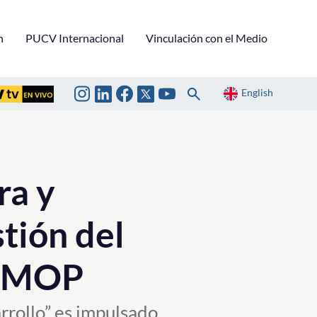
n
PUCV Internacional
Vinculación con el Medio
English
ra y
stión del
el MOP
arrollo” es impulsado