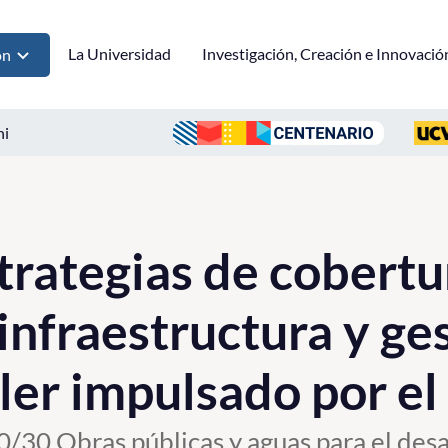
La Universidad
Investigación, Creación e Innovació
ón
ni
trategias de cobertu
infraestructura y ge
ller impulsado por 
 30/30 Obras públicas y aguas para el des