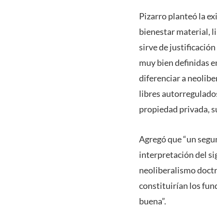
Pizarro planteó la ex
bienestar material, l
sirve de justificació
muy bien definidas en
diferenciar a neolib
libres autorregulados
propiedad privada, su
Agregó que “un segun
interpretación del sig
neoliberalismo doctr
constituirían los fu
buena”.