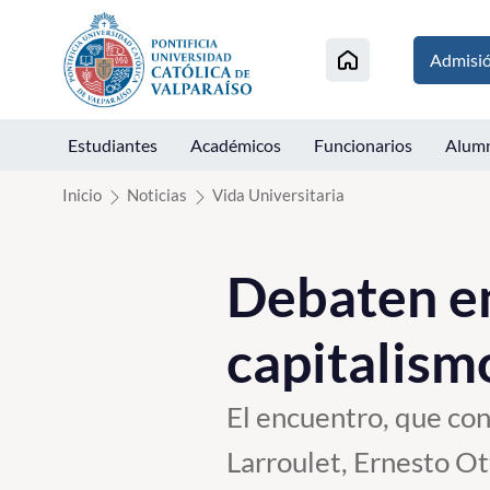
Click acá para ir directamente al contenido
Admisi
Estudiantes
Académicos
Funcionarios
Alum
Inicio
Noticias
Vida Universitaria
Debaten en
capitalism
El encuentro, que con
Larroulet, Ernesto Ot