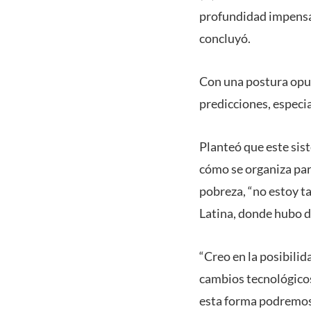
profundidad impensada
concluyó.
Con una postura opue
predicciones, especi
Planteó que este sis
cómo se organiza par
pobreza, “no estoy t
Latina, donde hubo 
“Creo en la posibili
cambios tecnológicos
esta forma podremos 