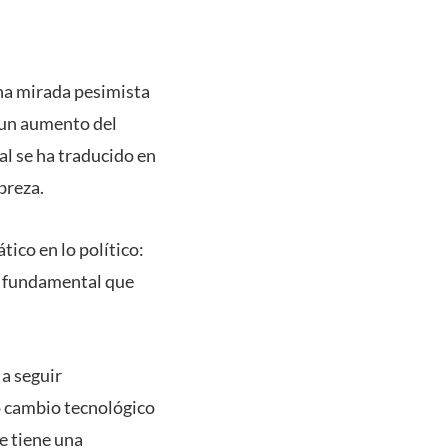
una mirada pesimista
o un aumento del
al se ha traducido en
breza.
ico en lo político:
l fundamental que
 a seguir
o cambio tecnológico
e tiene una