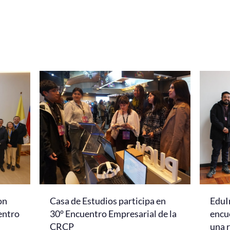
on
Casa de Estudios participa en
EduI
entro
30° Encuentro Empresarial de la
encu
CRCP
una r