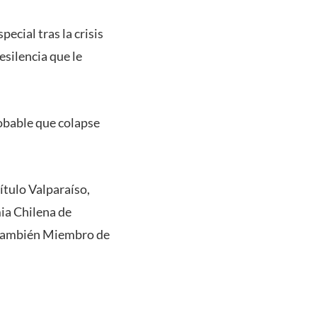
pecial tras la crisis
esilencia que le
robable que colapse
ítulo Valparaíso,
mia Chilena de
el también Miembro de