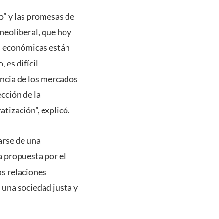
co” y las promesas de
 neoliberal, que hoy
cas económicas están
 es difícil
ancia de los mercados
ección de la
atización”, explicó.
arse de una
la propuesta por el
as relaciones
 una sociedad justa y