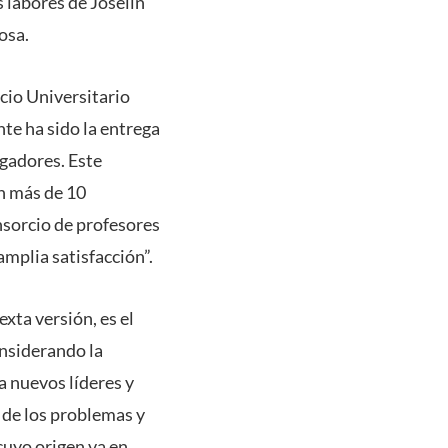
 labores de Joselin
osa.
cio Universitario
nte ha sido la entrega
igadores. Este
on más de 10
nsorcio de profesores
mplia satisfacción”.
xta versión, es el
onsiderando la
a nuevos líderes y
 de los problemas y
cuyo origen va en