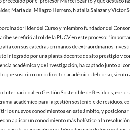
recedido por el profesor Marcel Szantó y que destacó las
ider, María del Milagro Herrero, Natalia Salazar y Víctor S
coordinador líder del Curso y miembro fundador del Consor
aribe se refirió al rol de la PUCV en este proceso: “importa
grafía con sus cátedras en manos de extraordinarios invest
uto integrado por una planta docente de alto prestigio y c
lencia académica y de investigación, ha captado junto al co
lo que suscrito como director académico del curso, siento a
o Internacional en Gestión Sostenible de Residuos, en su se
grama académico para la gestión sostenible de residuos, c
tir los nuevos conocimientos en este ámbito, y posicionar 
edan aplicar un conocimiento más holístico a la resolución
es para la prevención y gestión adecuada de los residuos, 