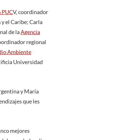
ía PUC
V, coordinador
y el Caribe; Carla
nal de la
Agencia
coordinador regional
edio Ambiente
ificia Universidad
rgentina y María
endizajes que les
cinco mejores