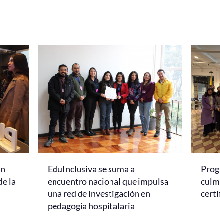
en
EduInclusiva se suma a
Prog
de la
encuentro nacional que impulsa
culmi
una red de investigación en
certi
pedagogía hospitalaria