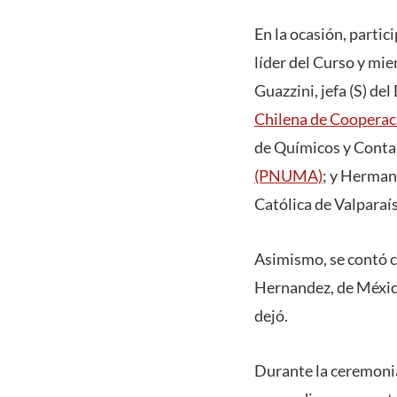
En la ocasión, parti
líder del Curso y mi
Guazzini, jefa (S) d
Chilena de Cooperaci
de Químicos y Conta
(PNUMA)
; y Herman
Católica de Valparaí
Asimismo, se contó c
Hernandez, de México
dejó.
Durante la ceremonia,