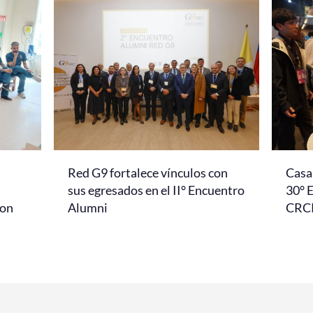
Red G9 fortalece vínculos con
Casa 
l
sus egresados en el II° Encuentro
30° 
con
Alumni
CRC