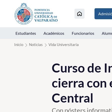
Click acá para ir directamente al contenido
Admisi
Estudiantes
Académicos
Funcionarios
Alum
Inicio
Noticias
Vida Universitaria
Curso de I
cierra con
Central
Con pósters informat