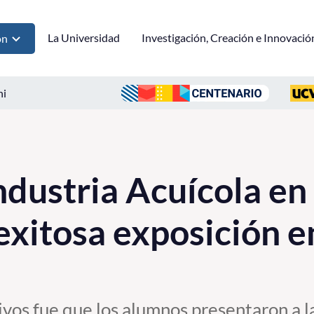
La Universidad
Investigación, Creación e Innovació
ón
ni
ndustria Acuícola en
 exitosa exposición 
ivos fue que los alumnos presentaron a 