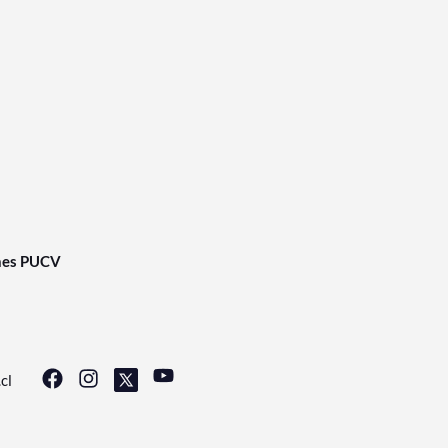
nes PUCV
cl