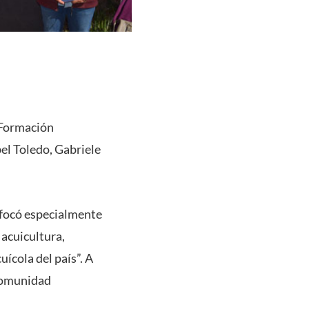
e Formación
el Toledo, Gabriele
nfocó especialmente
 acuicultura,
ícola del país”. A
 comunidad