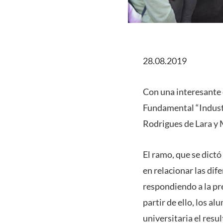
28.08.2019
Con una interesante e
Fundamental “Industr
Rodrigues de Lara y 
El ramo, que se dict
en relacionar las dif
respondiendo a la pre
partir de ello, los 
universitaria el resu