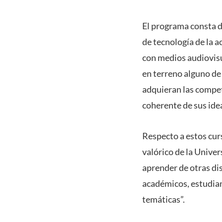
El programa consta de
de tecnología de la a
con medios audiovisu
en terreno alguno de 
adquieran las compe
coherente de sus idea
Respecto a estos curs
valórico de la Unive
aprender de otras dis
académicos, estudian
temáticas”.