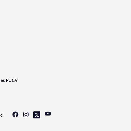
nes PUCV
cl