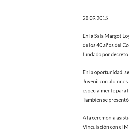
28.09.2015
En la Sala Margot Lo
de los 40 años del Co
fundado por decreto 
En la oportunidad, s
Juvenil con alumnos 
especialmente para la
También se presentó
A la ceremonia asist
Vinculación con el Me