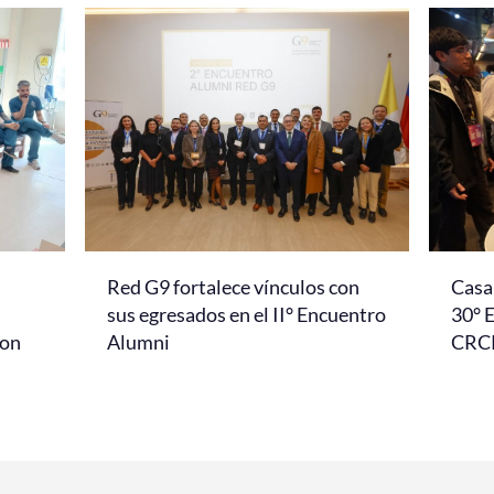
Red G9 fortalece vínculos con
Casa 
l
sus egresados en el II° Encuentro
30° 
con
Alumni
CRC