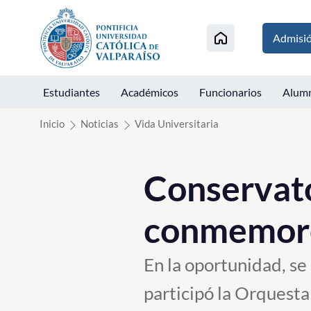
Click acá para ir directamente al contenido
Admisi
Estudiantes
Académicos
Funcionarios
Alum
Inicio
Noticias
Vida Universitaria
Conservat
conmemoró 
En la oportunidad, se
participó la Orquesta