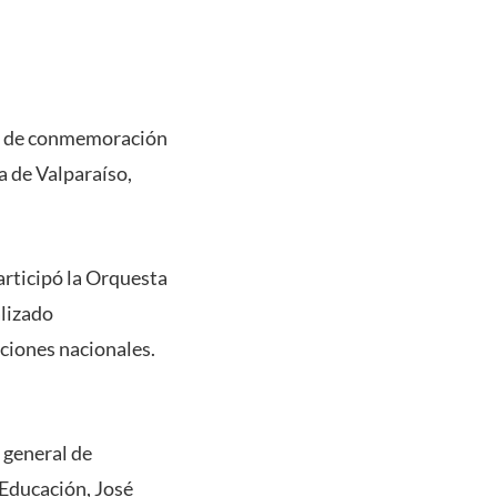
nia de conmemoración
a de Valparaíso,
articipó la Orquesta
alizado
nciones nacionales.
 general de
 Educación, José