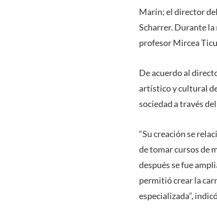
Marín; el director d
Scharrer. Durante la 
profesor Mircea Ticu
De acuerdo al directo
artístico y cultural 
sociedad a través del
“Su creación se relac
de tomar cursos de m
después se fue ampl
permitió crear la car
especializada”, indic