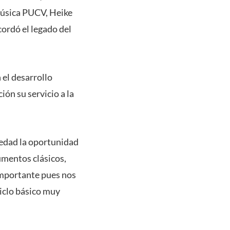
 Música PUCV, Heike
cordó el legado del
 el desarrollo
ión su servicio a la
ciedad la oportunidad
umentos clásicos,
importante pues nos
ciclo básico muy