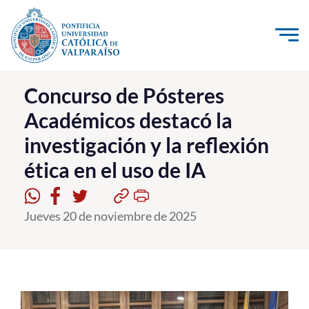
Click acá para ir directamente al contenido
La Universidad
Concurso de Pósteres
Académicos destacó la
Investigación, Creación e Innovación
investigación y la reflexión
PUCV Internacional
ética en el uso de IA
Vinculación con el Medio
Admisión
Jueves 20 de noviembre de 2025
Pregrado
Postgrado
Formación Continua