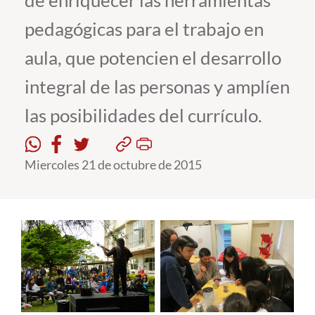
de enriquecer las herramientas
pedagógicas para el trabajo en
Estudiantes
aula, que potencien el desarrollo
Académicos
integral de las personas y amplíen
Funcionarios
las posibilidades del currículo.
Alumni
Miercoles 21 de octubre de 2015
English