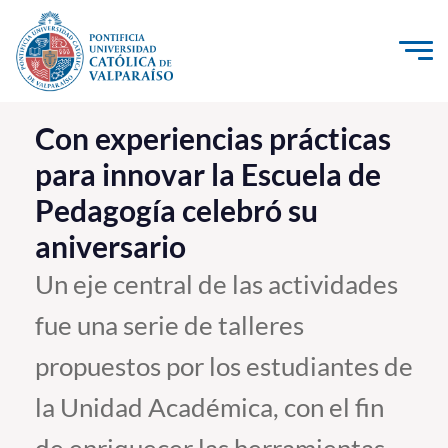
Click acá para ir directamente al contenido
La Universidad
Con experiencias prácticas
para innovar la Escuela de
Investigación, Creación e Innovación
Pedagogía celebró su
PUCV Internacional
aniversario
Vinculación con el Medio
Un eje central de las actividades
Admisión
fue una serie de talleres
Pregrado
propuestos por los estudiantes de
Postgrado
la Unidad Académica, con el fin
Formación Continua