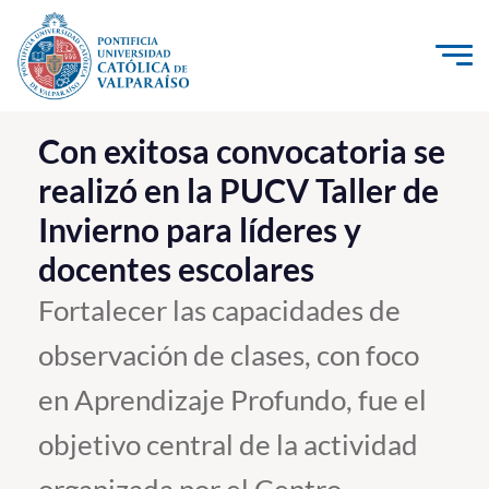
Click acá para ir directamente al contenido
La Universidad
Con exitosa convocatoria se
realizó en la PUCV Taller de
Investigación, Creación e Innovación
Invierno para líderes y
PUCV Internacional
docentes escolares
Vinculación con el Medio
Fortalecer las capacidades de
Admisión
observación de clases, con foco
Pregrado
en Aprendizaje Profundo, fue el
Postgrado
objetivo central de la actividad
Formación Continua