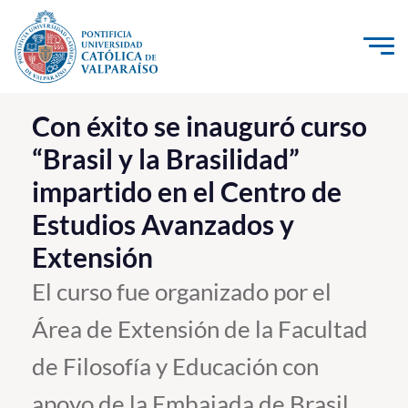
Click acá para ir directamente al contenido
La Universidad
Con éxito se inauguró curso
“Brasil y la Brasilidad”
Investigación, Creación e Innovación
impartido en el Centro de
PUCV Internacional
Estudios Avanzados y
Vinculación con el Medio
Extensión
Admisión
El curso fue organizado por el
Área de Extensión de la Facultad
Pregrado
de Filosofía y Educación con
Postgrado
Formación Continua
apoyo de la Embajada de Brasil,