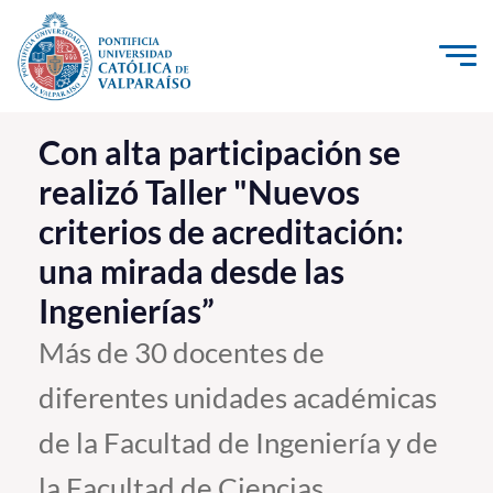
Click acá para ir directamente al contenido
La Universidad
Con alta participación se
realizó Taller "Nuevos
Investigación, Creación e Innovación
criterios de acreditación:
PUCV Internacional
una mirada desde las
Vinculación con el Medio
Ingenierías”
Admisión
Más de 30 docentes de
diferentes unidades académicas
Pregrado
de la Facultad de Ingeniería y de
Postgrado
Formación Continua
la Facultad de Ciencias