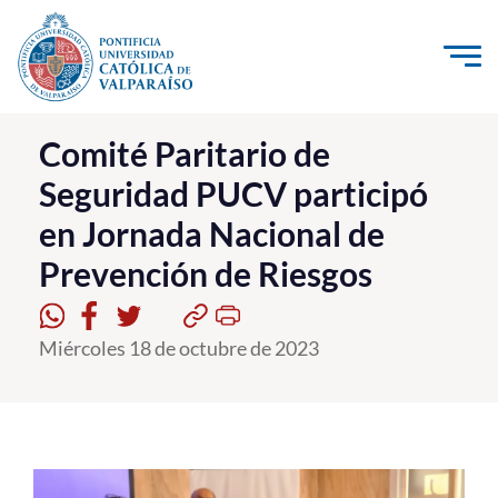
Click acá para ir directamente al contenido
La Universidad
Comité Paritario de
Seguridad PUCV participó
Investigación, Creación e Innovación
en Jornada Nacional de
PUCV Internacional
Prevención de Riesgos
Vinculación con el Medio
Admisión
Miércoles 18 de octubre de 2023
Pregrado
Postgrado
Formación Continua