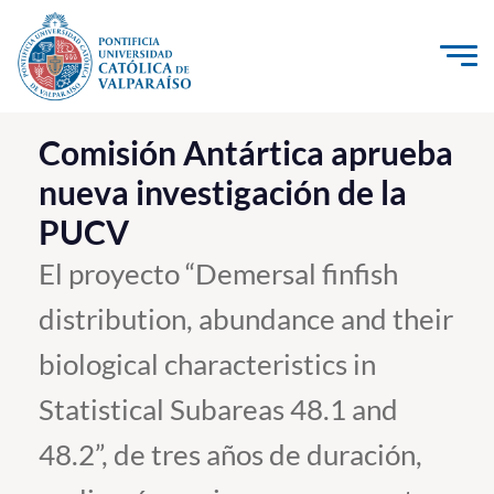
Click acá para ir directamente al contenido
La Universidad
Comisión Antártica aprueba
nueva investigación de la
Investigación, Creación e Innovación
PUCV
PUCV Internacional
Vinculación con el Medio
El proyecto “Demersal finfish
distribution, abundance and their
Admisión
biological characteristics in
Pregrado
Statistical Subareas 48.1 and
Postgrado
48.2”, de tres años de duración,
Formación Continua