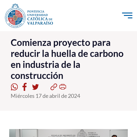
Click acá para ir directamente al contenido
La Universidad
Comienza proyecto para
reducir la huella de carbono
Investigación, Creación e Innovación
en industria de la
PUCV Internacional
construcción
Vinculación con el Medio
Admisión
Miércoles 17 de abril de 2024
Pregrado
Postgrado
Formación Continua