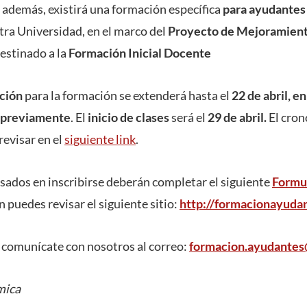
 además, existirá una formación específica
para ayudantes 
tra Universidad, en el marco del
Proyecto de Mejoramien
estinado a la
Formación Inicial Docente
pción
para la formación se extenderá hasta el
22 de abril, e
s previamente
. El
inicio de clases
será el
29 de abril.
El cron
revisar en el
siguiente
link
.
sados en inscribirse deberán completar el siguiente
Formul
 puedes revisar el siguiente sitio:
http://formacionayudan
 comunícate con nosotros al correo:
formacion.ayudantes
mica