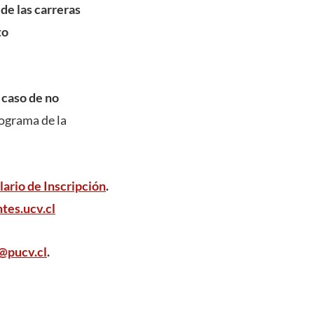
de las carreras
to
n caso de no
ograma de la
ario de Inscripción
.
tes.ucv.cl
@pucv.cl
.