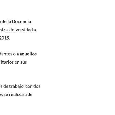
 de la Docencia
estra Universidad a
 2019
.
udantes o
a aquellos
itarios en sus
s de trabajo, con dos
es
se realizará de