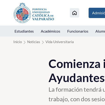
Click acá para ir directamente al contenido
Admisi
Estudiantes
Académicos
Funcionarios
Alum
Inicio
Noticias
Vida Universitaria
Comienza i
Ayudantes
La formación tendrá 
trabajo, con dos sesi