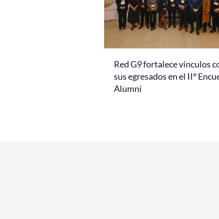
Red G9 fortalece vínculos c
sus egresados en el II° Encu
Alumni