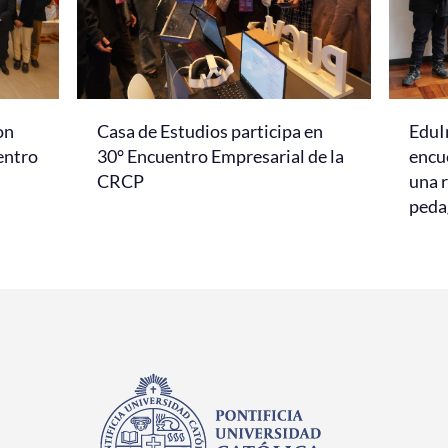
on
Casa de Estudios participa en
EduI
entro
30° Encuentro Empresarial de la
encu
CRCP
una r
peda