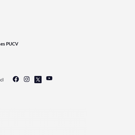
nes PUCV
cl