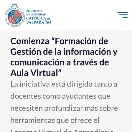
Click acá para ir directamente al contenido
La Universidad
Comienza “Formación de
Gestión de la información y
Investigación, Creación e Innovación
comunicación a través de
PUCV Internacional
Aula Virtual”
Vinculación con el Medio
La iniciativa está dirigida tanto a
Admisión
docentes como ayudantes que
Pregrado
necesiten profundizar más sobre
Postgrado
herramientas que ofrece el
Formación Continua