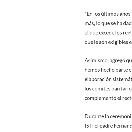
“En los últimos años
más, lo que se ha da
el que excede los reg
que le son exigibles e
Asimismo, agregó que
hemos hecho parte e
elaboración sistemát
los comités paritario
complementó el rect
Durante la ceremonia
IST; el padre Fernan