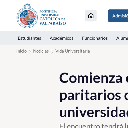
Click acá para ir directamente al contenido
Admisi
Estudiantes
Académicos
Funcionarios
Alum
Inicio
Noticias
Vida Universitaria
Comienza c
paritarios
universida
El encuentro tendrá l