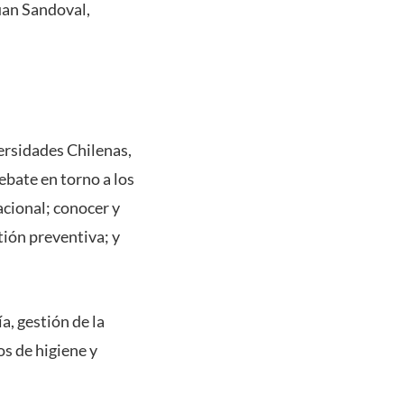
Juan Sandoval,
ersidades Chilenas,
debate en torno a los
acional; conocer y
tión preventiva; y
, gestión de la
os de higiene y