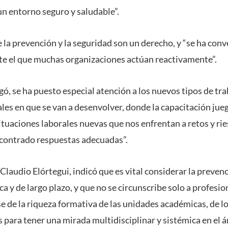
un entorno seguro y saludable”.
la prevención y la seguridad son un derecho, y “se ha conv
nte el que muchas organizaciones actúan reactivamente”.
gó, se ha puesto especial atención a los nuevos tipos de tr
les en que se van a desenvolver, donde la capacitación jue
tuaciones laborales nuevas que nos enfrentan a retos y rie
contrado respuestas adecuadas”.
 Claudio Elórtegui, indicó que es vital considerar la preven
a y de largo plazo, y que no se circunscribe solo a profesio
e de la riqueza formativa de las unidades académicas, de l
para tener una mirada multidisciplinar y sistémica en el á