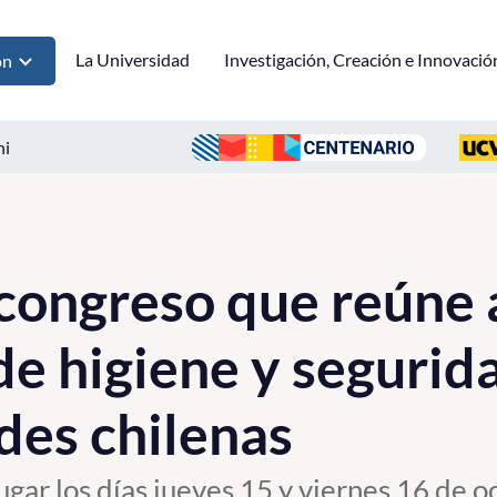
La Universidad
Investigación, Creación e Innovació
ón
ni
ongreso que reúne 
 de higiene y segurid
des chilenas
ugar los días jueves 15 y viernes 16 de 