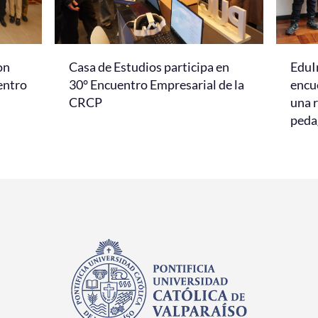
on
Casa de Estudios participa en
EduI
entro
30° Encuentro Empresarial de la
encu
CRCP
una r
peda