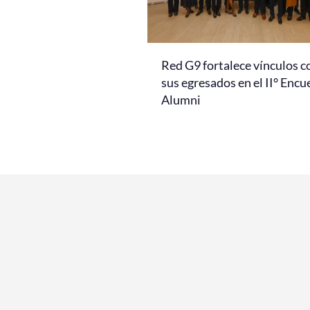
Red G9 fortalece vínculos c
sus egresados en el II° Encu
Alumni