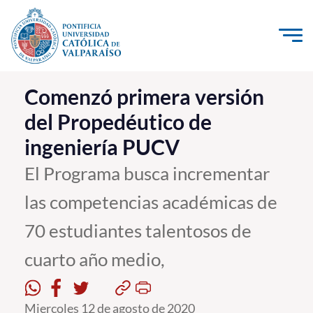
Click acá para ir directamente al contenido
La Universidad
Comenzó primera versión
del Propedéutico de
Investigación, Creación e Innovación
ingeniería PUCV
PUCV Internacional
Vinculación con el Medio
El Programa busca incrementar
las competencias académicas de
Admisión
70 estudiantes talentosos de
Pregrado
cuarto año medio,
Postgrado
Formación Continua
Miercoles 12 de agosto de 2020