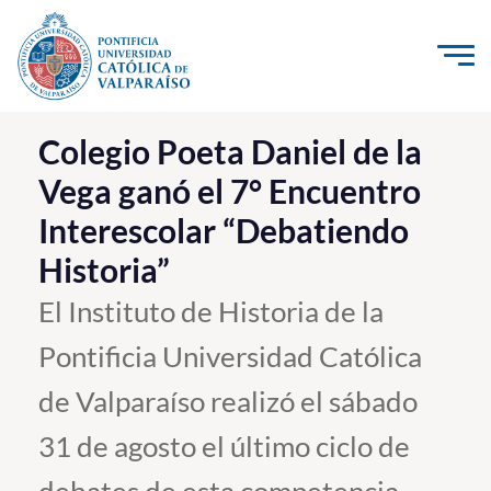
Click acá para ir directamente al contenido
La Universidad
Colegio Poeta Daniel de la
Vega ganó el 7° Encuentro
Investigación, Creación e Innovación
Interescolar “Debatiendo
PUCV Internacional
Historia”
Vinculación con el Medio
El Instituto de Historia de la
Admisión
Pontificia Universidad Católica
Pregrado
de Valparaíso realizó el sábado
Postgrado
31 de agosto el último ciclo de
Formación Continua