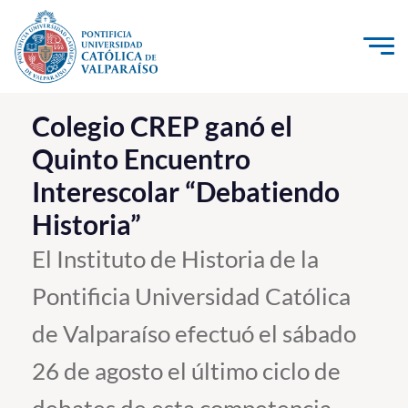
Click acá para ir directamente al contenido
La Universidad
Colegio CREP ganó el
Quinto Encuentro
Investigación, Creación e Innovación
Interescolar “Debatiendo
PUCV Internacional
Historia”
Vinculación con el Medio
El Instituto de Historia de la
Admisión
Pontificia Universidad Católica
Pregrado
de Valparaíso efectuó el sábado
Postgrado
26 de agosto el último ciclo de
Formación Continua