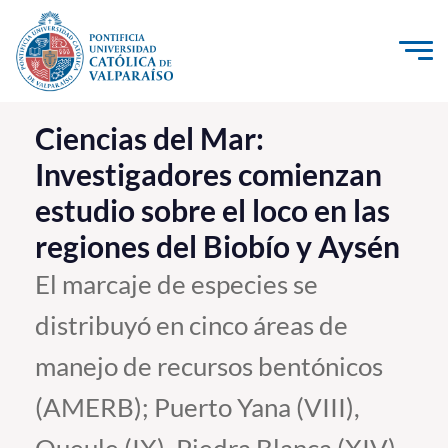
Click acá para ir directamente al contenido
La Universidad
Ciencias del Mar:
Investigadores comienzan
Investigación, Creación e Innovación
estudio sobre el loco en las
PUCV Internacional
regiones del Biobío y Aysén
Vinculación con el Medio
El marcaje de especies se
Admisión
distribuyó en cinco áreas de
Pregrado
manejo de recursos bentónicos
Postgrado
(AMERB); Puerto Yana (VIII),
Formación Continua