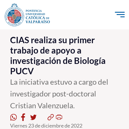
Click acá para ir directamente al contenido
La Universidad
CIAS realiza su primer
trabajo de apoyo a
Investigación, Creación e Innovación
investigación de Biología
PUCV Internacional
PUCV
Vinculación con el Medio
La iniciativa estuvo a cargo del
Admisión
investigador post-doctoral
Pregrado
Cristian Valenzuela.
Postgrado
Viernes 23 de diciembre de 2022
Formación Continua