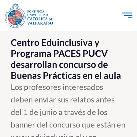
Click acá para ir directamente al contenido
La Universidad
Centro Eduinclusiva y
Programa PACES PUCV
Investigación, Creación e Innovación
desarrollan concurso de
PUCV Internacional
Buenas Prácticas en el aula
Vinculación con el Medio
Los profesores interesados
Admisión
deben enviar sus relatos antes
Pregrado
del 1 de junio a través de los
Postgrado
banner del concurso que están en
Formación Continua