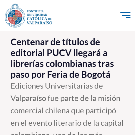
Click acá para ir directamente al contenido
La Universidad
Centenar de títulos de
editorial PUCV llegará a
Investigación, Creación e Innovación
librerías colombianas tras
PUCV Internacional
paso por Feria de Bogotá
Vinculación con el Medio
Ediciones Universitarias de
Admisión
Valparaíso fue parte de la misión
Pregrado
comercial chilena que participó
Postgrado
en el evento literario de la capital
Formación Continua