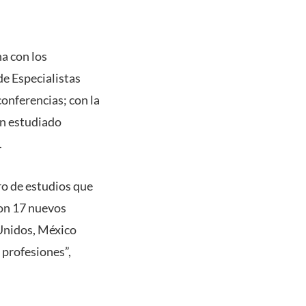
a con los
de Especialistas
onferencias; con la
an estudiado
.
ro de estudios que
ron 17 nuevos
Unidos, México
 profesiones”,