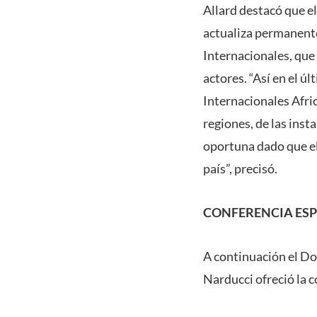
Allard destacó que e
actualiza permanente
Internacionales, que
actores. “Así en el ú
Internacionales Afri
regiones, de las inst
oportuna dado que e
país”, precisó.
CONFERENCIA ESP
A continuación el D
Narducci ofreció la 