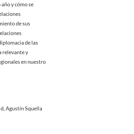
o año y cómo se
elaciones
miento de sus
Relaciones
diplomacia de las
a relevante y
gionales en nuestro
d, Agustín Squella