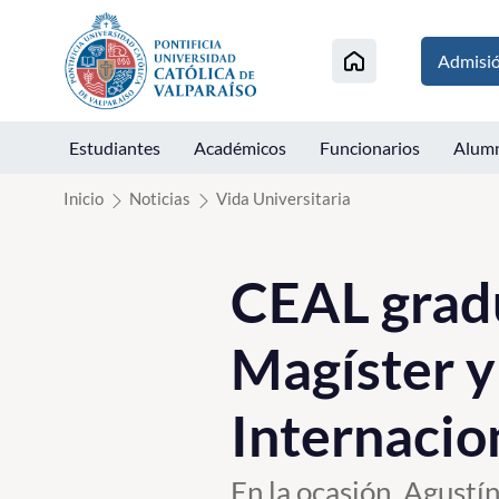
Click acá para ir directamente al contenido
Admisi
Estudiantes
Académicos
Funcionarios
Alum
Inicio
Noticias
Vida Universitaria
CEAL gradú
Magíster y
Internacio
En la ocasión, Agustí