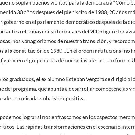
que no soplan buenos vientos para la democracia “Cómo pu
medida 30 años después del plebiscito de 1988, 20 años más
er gobierno en el parlamento democrático después de la di
ortantes reformas constitucionales del 2005 figure todavía
sas, nos vanagloriamos de nuestra transición, y recorda
s a la constitución de 1980…En el orden institucional no 
figurar en el grupo de las democracias plenas o en forma, U
 los graduados, el ex alumno Esteban Vergara se dirigió a l
e del programa, que apunta a desarrollar competencias y 
 desde una mirada global y propositiva.
podemos lograr si nos enfrascamos en los aspectos meram
críticos. Las rápidas transformaciones en el escenario inter