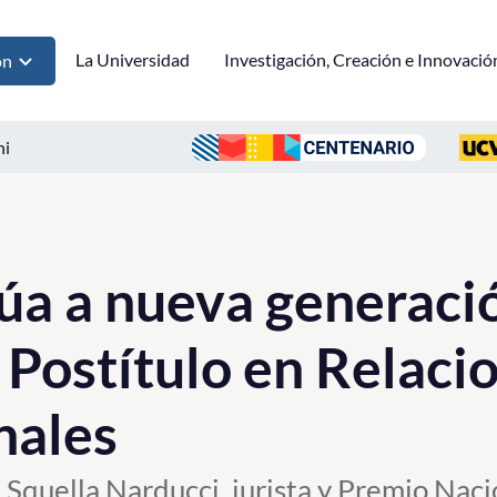
La Universidad
Investigación, Creación e Innovació
ón
ni
a a nueva generació
 Postítulo en Relaci
nales
n Squella Narducci, jurista y Premio Na