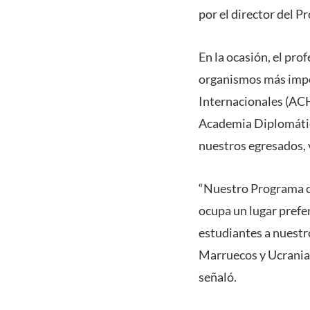
por el director del P
En la ocasión, el pr
organismos más impor
Internacionales (ACH
Academia Diplomátic
nuestros egresados, v
“Nuestro Programa co
ocupa un lugar prefe
estudiantes a nuest
Marruecos y Ucrania,
señaló.