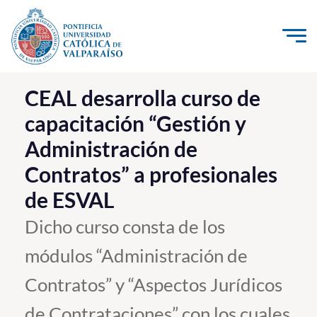
Click acá para ir directamente al contenido
La Universidad
CEAL desarrolla curso de
capacitación “Gestión y
Investigación, Creación e Innovación
Administración de
PUCV Internacional
Contratos” a profesionales
Vinculación con el Medio
de ESVAL
Admisión
Dicho curso consta de los
módulos “Administración de
Pregrado
Contratos” y “Aspectos Jurídicos
Postgrado
Formación Continua
de Contrataciones” con los cuales