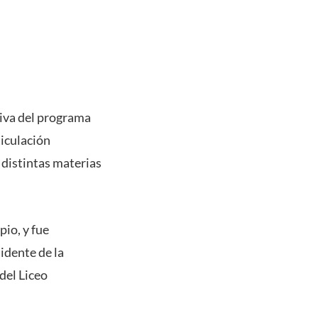
tiva del programa
ticulación
distintas materias
io, y fue
idente de la
del Liceo