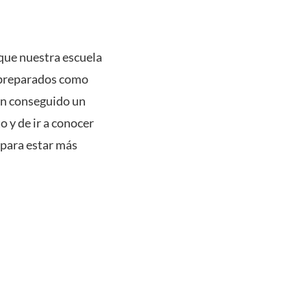
 que nuestra escuela
r preparados como
an conseguido un
 y de ir a conocer
r para estar más