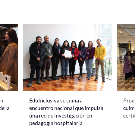
en
EduInclusiva se suma a
Prog
de la
encuentro nacional que impulsa
culmi
una red de investigación en
certi
pedagogía hospitalaria