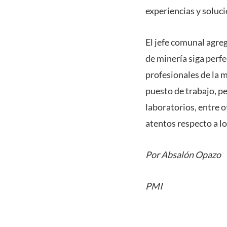
experiencias y solucio
El jefe comunal agre
de minería siga perf
profesionales de la 
puesto de trabajo, p
laboratorios, entre ot
atentos respecto a lo
Por Absalón Opazo
PMI