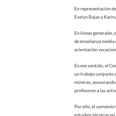
En representación de
Evelyn Rojas y Kari
En líneas generales,
de enseñanza media d
orientación vocaciona
En ese sentido, el C
un trabajo conjunto c
mineras, asesorando a
profesores a las act
Por ello, el convenio
estudios técnicos en