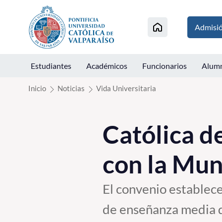
Click acá para ir directamente al contenido
Admisi
Estudiantes
Académicos
Funcionarios
Alum
Inicio
Noticias
Vida Universitaria
Católica d
con la Mun
El convenio establece
de enseñanza media d