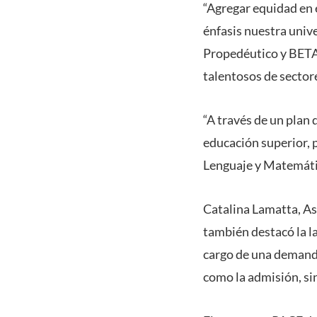
“Agregar equidad en e
énfasis nuestra uni
Propedéutico y BETA
talentosos de sector
“A través de un plan
educación superior, 
Lenguaje y Matemátic
Catalina Lamatta, As
también destacó la l
cargo de una demanda 
como la admisión, si