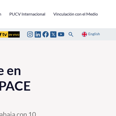
n
PUCV Internacional
Vinculación con el Medio
English
e en
‎PACE‬
rabaja con 10