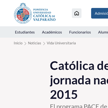
Click acá para ir directamente al contenido
Admisi
Estudiantes
Académicos
Funcionarios
Alum
Inicio
Noticias
Vida Universitaria
Católica d
jornada nac
2015
El programa PACE de 