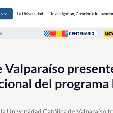
La Universidad
Investigación, Creación e Innovació
ón
ni
e Valparaíso present
ional del programa ‪
la Universidad Católica de Valparaíso t