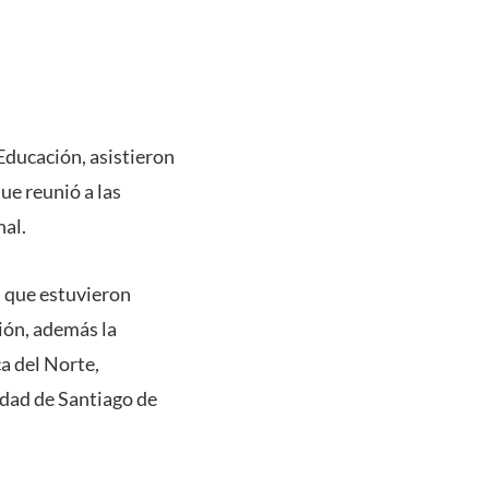
Educación, asistieron
ue reunió a las
nal.
a que estuvieron
ión, además la
a del Norte,
idad de Santiago de