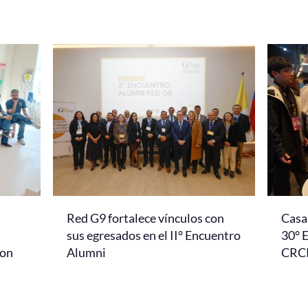
Red G9 fortalece vínculos con
Casa 
l
sus egresados en el II° Encuentro
30° 
con
Alumni
CRC