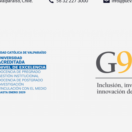
Valparaíso, Chile.
56 32 227 3000
info@pucv.