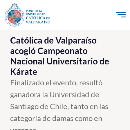
Click acá para ir directamente al contenido
La Universidad
Católica de Valparaíso
acogió Campeonato
Investigación, Creación e Innovación
Nacional Universitario de
PUCV Internacional
Kárate
Vinculación con el Medio
Finalizado el evento, resultó
Admisión
ganadora la Universidad de
Pregrado
Santiago de Chile, tanto en las
Postgrado
categoría de damas como en
Formación Continua